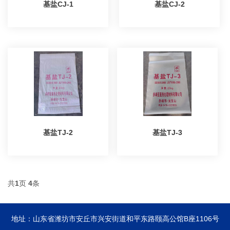
基盐CJ-1
基盐CJ-2
基盐TJ-2
基盐TJ-3
共
1
页
4
条
地址：山东省潍坊市安丘市兴安街道和平东路颐高公馆B座1106号