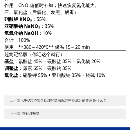
作用：CNO⁻偏低时补加，快速恢复氮化能力。
三、氧化盐（后氧化、发黑、解毒）
硝酸钾 KNO₃
：55%
亚硝酸钠 NaNO₂
：35%
氢氧化钠 NaOH
：10%
合计：100%
使用：**380～420℃** 保温 15～20 min
超简记忆版（你记这个就行）
基盐
：氰酸盐 45% + 碳酸盐 35% + 氯化物 20%
调整盐
：尿素 65% + 碳酸钠 35%
氧化盐
：硝酸钾 55% + 亚硝酸钠 35% + 烧碱 10%
上一篇:
QPQ盐浴复合处理的盐浴配方中各成分的作用是什么？
下一篇:
热处理用盐